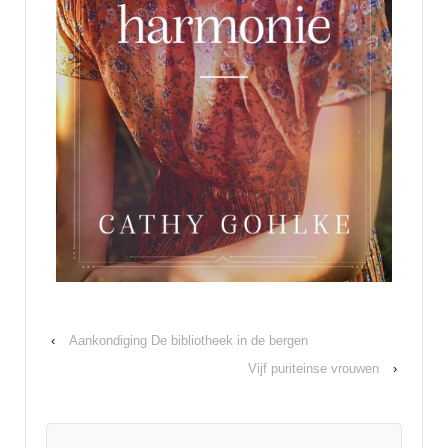
‹
Aankondiging De bibliotheek in de bergen
Vijf puriteinse vrouwen
›